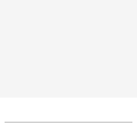
Rejoignez notre communauté