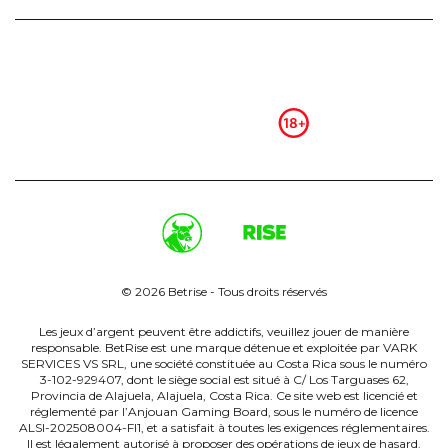
Licence et jeu responsable
©
2026
Betrise
-
Tous droits réservés
Les jeux d’argent peuvent être addictifs, veuillez jouer de manière
responsable. BetRise est une marque détenue et exploitée par VARK
SERVICES VS SRL, une société constituée au Costa Rica sous le numéro
3-102-929407, dont le siège social est situé à C/ Los Targuases 62,
Provincia de Alajuela, Alajuela, Costa Rica. Ce site web est licencié et
réglementé par l’Anjouan Gaming Board, sous le numéro de licence
ALSI-202508004-FI1, et a satisfait à toutes les exigences réglementaires.
Il est légalement autorisé à proposer des opérations de jeux de hasard.