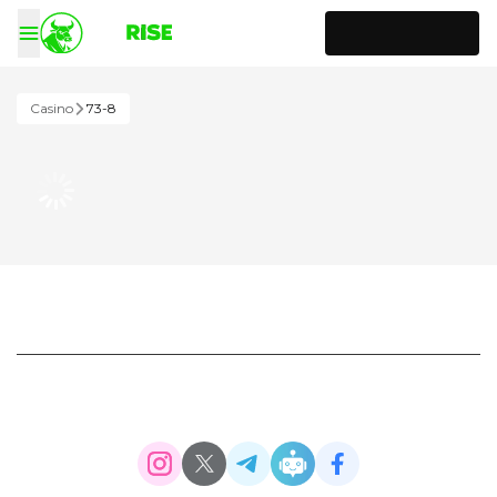
Casino
73-8
Rejoignez notre communauté