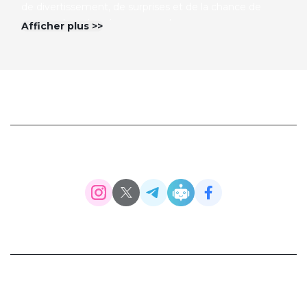
de divertissement, de surprises et de la chance de
gagner de vraies récompenses!
Afficher plus >>
Voici pourquoi des joueurs du monde entier appuient
sur
Play!
Variété sans fin
Des machines à sous classiques et du poker à la
roulette avec croupier en direct et aux jeux télévisés
immersifs, notre casino en ligne offre quelque chose
pour tous les types de joueurs. Vous ne manquerez
Rejoignez notre communauté
jamais de nouveaux jeux à explorer!
De vraies sensations fortes, de vraies victoires
Ressentez la montée d’adrénaline lorsque les rouleaux
s’alignent ou que votre main de blackjack atteint 21.
Chaque tour, mise ou roulement peut débloquer un
gros gain, et rien n’est plus excitant que ça!
Amusant à tout moment, n’importe où
Que vous soyez en pause dîner ou que vous relaxiez à
Paiements
la maison, vos jeux préférés ne sont qu’à un
tapotement. Pas besoin de vous habiller ou de partir,