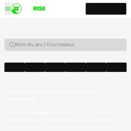
Jeux de casino en ligne – Que le plaisir
commence!
Vous cherchez une échappatoire excitante à un clic de
distance?
BetRise
propose des jeux de casino qui ne
sont pas qu’un simple tour de rouleau ou un simple
lancer de carte; c’est une aventure palpitante remplie