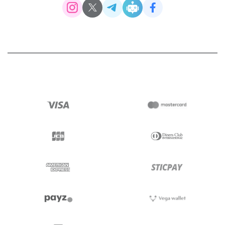
Ressentez la montée d’adrénaline lorsque les rouleaux
s’alignent ou que votre main de blackjack atteint 21.
Chaque tour, mise ou roulement peut débloquer un
gros gain, et rien n’est plus excitant que ça!
Amusant à tout moment, n’importe où
Que vous soyez en pause dîner ou que vous relaxiez à
Paiements
la maison, vos jeux préférés ne sont qu’à un
tapotement. Pas besoin de vous habiller ou de partir,
juste du pur plaisir à vos conditions.
Bonus, tours gratuits et plus encore
Nouveau joueur? Tu reviens régulièrement? Il y a
toujours une récompense qui t’attend. Les forfaits de
bienvenue, les offres quotidiennes et les tournois font
juste partie du plaisir.
Jeux en direct, action réelle
Vous voulez l’ambiance du vrai casino? Les jeux avec
croupiers en direct vous apportent la table, avec des
croupiers professionnels, de l’action en temps réel et
un gameplay interactif qui vous fait sentir comme un