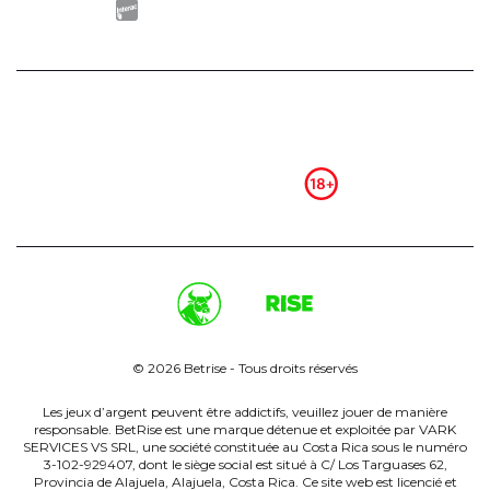
VIP.
Alors, pourquoi attendre?
Appuyez sur lecture, poursuivez le frisson et laissez les
jeux commencer!
Licence et jeu responsable
La chance sourit aux audacieux — êtes-vous prêt à
gagner?
©
2026
Betrise
-
Tous droits réservés
Les jeux d’argent peuvent être addictifs, veuillez jouer de manière
responsable. BetRise est une marque détenue et exploitée par VARK
SERVICES VS SRL, une société constituée au Costa Rica sous le numéro
3-102-929407, dont le siège social est situé à C/ Los Targuases 62,
Provincia de Alajuela, Alajuela, Costa Rica. Ce site web est licencié et