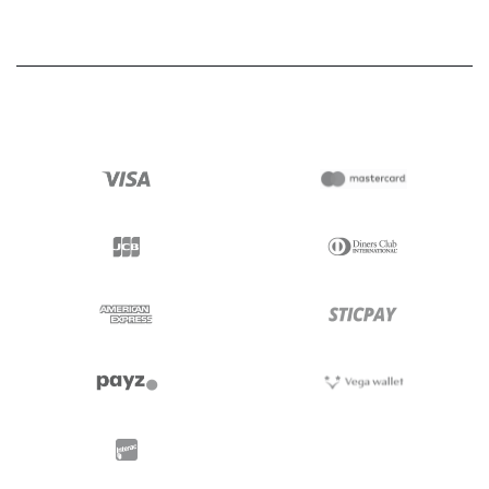
Paiements