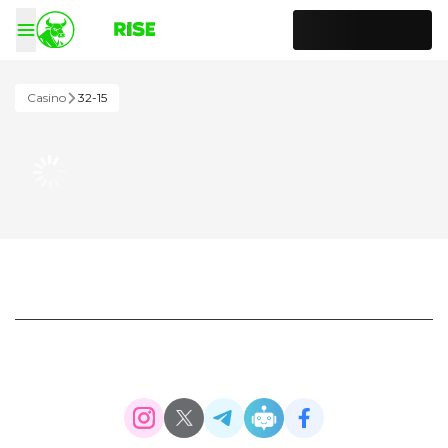
Casino
32-15
Rejoignez notre communauté