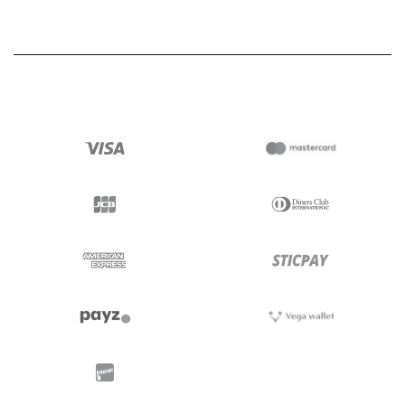
Paiements